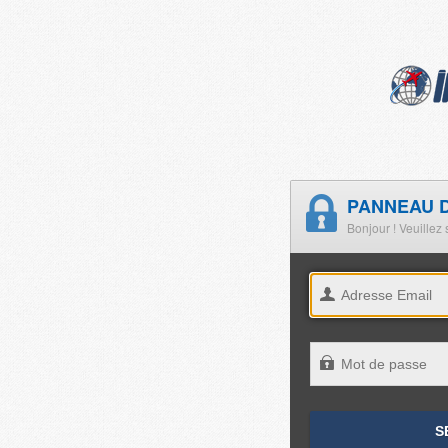
PANNEAU D
Bonjour ! Veuillez 
S